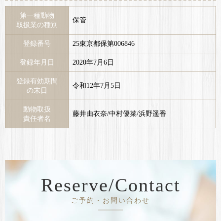
第一種動物
保管
取扱業の種別
登録番号
25東京都保第006846
登録年月日
2020年7月6日
登録有効期間
令和12年7月5日
の末日
動物取扱
藤井由衣奈/中村優菜/浜野遥香
責任者名
Reserve/Contact
ご予約・お問い合わせ