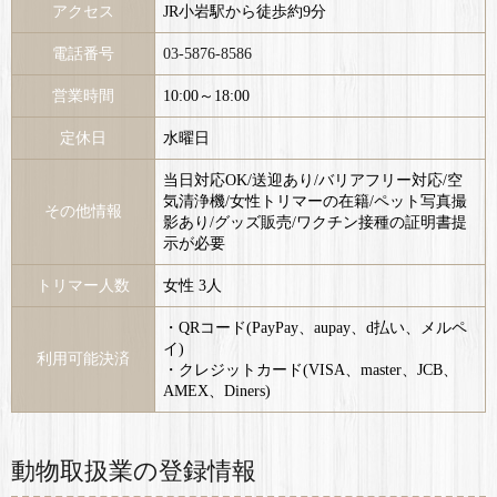
アクセス
JR小岩駅から徒歩約9分
電話番号
03-5876-8586
営業時間
10:00～18:00
定休日
水曜日
当日対応OK/送迎あり/バリアフリー対応/空
気清浄機/女性トリマーの在籍/ペット写真撮
その他情報
影あり/グッズ販売/ワクチン接種の証明書提
示が必要
トリマー人数
女性 3人
・QRコード(PayPay、aupay、d払い、メルペ
イ)
利用可能決済
・クレジットカード(VISA、master、JCB、
AMEX、Diners)
動物取扱業の登録情報